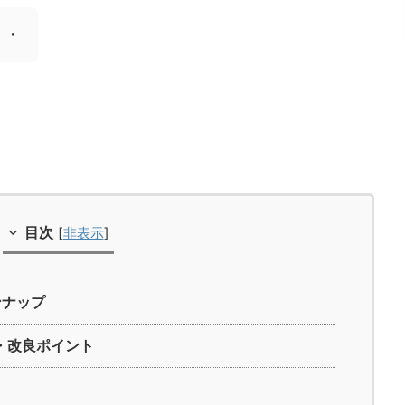
・・
目次
[
非表示
]
インナップ
更点・改良ポイント