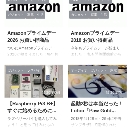
ガジェット
家電
生活
ガジェット
家電
生活
2026/7/10
2018/7/16
Amazonプライムデー
Amazonプライムデー
2026 お買い得商品
2018 お買い得商品
ついにAmazonプライムデー
今年もプライムデーが始まり
2026が始まりました！毎年何
ました！ 私も開催開始前から
を買うべきか迷う方も多いの
スタンバっていましたが、開
ではないでしょうか？ この記
始直後はカートに入れられな
ガジェット
ラズパイ
オーディオ
ガジェット
家電
事でわかること： 筆者が今回
い！カートに入ったはいいけ
のセールで本気で狙っている
どカート画面に進めない！15
注目商品 過去に購入して「本
分以内に購入しないといけな
当に買ってよかった」と感じ
いのにー！といったいつもの
2018/5/8
2018/5/1
ている愛用品の紹介 プライム
現象にやきもきしていました
【Raspberry Pi3 B+】
起動2秒は本当だった！
デーで損をしないための注意
（笑） お目当てのものを購入
点 Amazonプライムデー2026
して落ち着いたところで、ざ
すぐに始めるために何
Lotoo「Paw Gold
の概要と「まずやること」
っと見渡してみて個人的に気
が必要？初心者にお勧
TOUCH」を触ってみた
ラズベリーパイを購入してみ
2018年4月28日・29日に中野
【超重要】損をしないための
になった商品、および今回私
めの入門キット
よう！ と思ってはみたもの
サンプラザにて開催された
事前準備： STEPプライム会員
が購入した商品などを紹介し
の、 種類がいろいろあって何
「春のヘッドフォン祭2018」