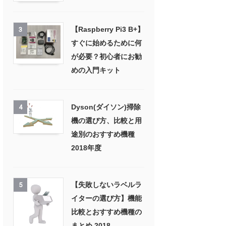
【Raspberry Pi3 B+】
3
すぐに始めるために何
が必要？初心者にお勧
めの入門キット
Dyson(ダイソン)掃除
4
機の選び方、比較と用
途別のおすすめ機種
2018年度
【失敗しないラベルラ
5
イターの選び方】機能
比較とおすすめ機種の
まとめ 2018