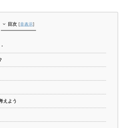
目次
[
非表示
]
・・
？
も考えよう