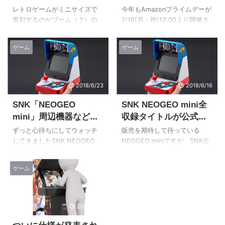
再販は確定だけど周辺
ムデー限定商品に
レトロゲームがミニサイズで
今年もAmazonプライムデーが
機器は？
NEOGEO miniが出品
復刻するのがブーム（？）の
7/16(月・祝)12:00より開催さ
近今ですが、個人的大本命の
れますが、なんとNEOGEO
NEOGEOが発売されました！
miniがプライムデー限定Tシャ
ゲーム
ゲーム
というか、本当は1週間以上前
ツセットで出品されます。 予
に発売されているはずですが
約開始後、速攻で売り切れて
Amazonにお預けくらってやっ
しまった人気商品のため、こ
と入手できました。みなさん
れに嬉しい人も多いのではな
2018/6/23
2018/6/16
似たような時期に届いたらし
いでしょうか。 Amazonプラ
SNK「NEOGEO
SNK NEOGEO mini全
く、楽天市場やYahooショッ
イムデーとは Amazonプライ
ピングは大変なことになって
ムデーとは、年に一度開催さ
mini」周辺機器などの
収録タイトルが公式発
ますね（笑）Amazonでは既に
れる、Amazonプライム会員向
価格も発表され予約開
表！気になる価格・発
ずっと心待ちにしてウォッチ
販売を期待して待っている
再販の予約を受け付けている
けのビッグセールですので、
始！間に合わなくなっ
売日・予約状況は？
してきましたSNK NEOGEO
NEOGEO miniですが、SNK公
というのに！ [amazonjs
その「プライムデー限定商品
miniですが、ついに発売日も決
式の特設サイトが公開されて
てもしらんぞー【再販
asin="B07G341HR2"
＆先行発売」として出品され
まり予約が6月22日より開始さ
いました。 サイズは事前情報
あり】
locale="JP" title="NEOGEO
る「限定Tシャツ付NEOGEO
ゲーム
れました。 しかも予想してい
どおりで小柄なことは分かっ
mini【Amazon.c ...
mini」はプライム会員のみ購入
たよりもかなりお安い価格！
ていたものの、手のひらに乗
可能と ...
当然、私はさっそくポチっち
っている画像を見るとサイズ
ゃいました！ [amazonjs
の実感がわきますね。 収録タ
2018/5/12
asin="B07G341HR2"
イトルも正式に発表され期待