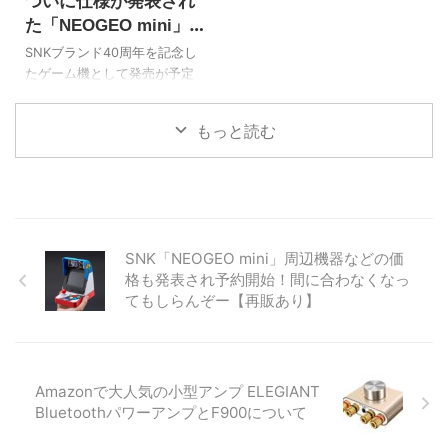
ついに仕様が発表され
locale="JP" title="NEOGEO
が高まります！ 基本情報 既に
mini【Amazon.co.jp限定】
発表されていた内容とほぼ同
た「NEOGEO mini」そ
「TWINKLE STAR SPRITES」
じですが、質量が600gから
の収録タイトルの噂
SNKブランド40周年を記念し
STEAMコード 配信"]
390gになっています。 が、軽
たゲーム機として発売が予定
NEOGEO miniの発売日は7月
量方面の変更であれば歓迎で
されていた「NEOGEO mini」
24日 SNKは7月22日で40周年
す。 商品仕様 商品名
の仕様がついに正式発表され
...
NEOGEO mini （ネオジオ ミ
もっと読む
ました。 しかも、なんとアー
ニ） 収録タイトル数 40タイト
ケード筐体デザイン！ 小型の
ル 液晶サイズ 3.5イン ...
ネオジオといえば2012年に販
売された「NEOGEO X GOLD
Entertainment System」が思
い起こされますが、
SNK「NEOGEO mini」周辺機器などの価
「NEOGEO mini」はどのよう
格も発表され予約開始！間に合わなくなっ
なゲーム機になるのでしょう
てもしらんぞー【再販あり】
か。 当時、家庭用ネオジオユ
ーザだったものとしては今か
ら販売が楽しみです！ 商品仕
様 SNKオフィシャルサイトに
外観のイメージ図と仕様が紹
Amazonで大人気の小型アンプ ELEGIANT
介さ ...
BluetoothパワーアンプとF900について