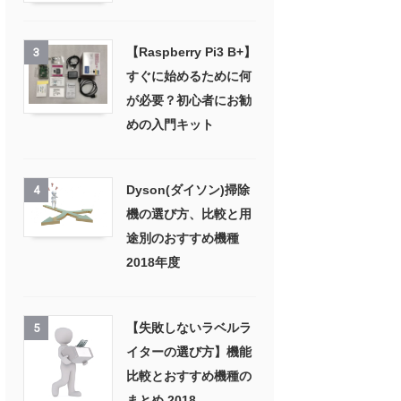
【Raspberry Pi3 B+】
3
すぐに始めるために何
が必要？初心者にお勧
めの入門キット
Dyson(ダイソン)掃除
4
機の選び方、比較と用
途別のおすすめ機種
2018年度
【失敗しないラベルラ
5
イターの選び方】機能
比較とおすすめ機種の
まとめ 2018