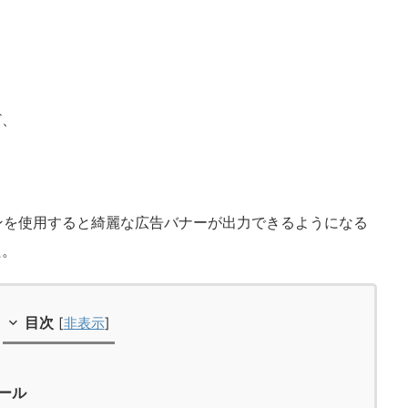
ど、
。
プラグインを使用すると綺麗な広告バナーが出力できるようになる
た。
目次
[
非表示
]
トール