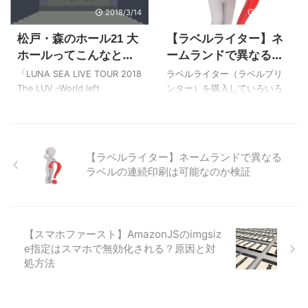
2018/3/14
2018/2/2
松戸・森のホール21 大
【ラベルライター】ネ
ホールってこんなとこ
ームランドで異なるラ
ろ
ベルの連続印刷は可能
「LUNA SEA LIVE TOUR 2018
ラベルライター（ラベルプリ
なのか検証
The LUV -World left
ンター）を購入していろいろ
behind-」ツアー初日の予定だ
試しているのですが、ハーフ
ったはずが、メンバーのイン
カット機能を使用した際の余
フルエンザにより5/23(水)、
白がやはり気になります！ ハ
5/24(木)に振り替えになって
ーフカット機能を使用しない
【ラベルライター】ネームランドで異なる
しまった森のホール21。 この
という選択もありますが、せ
ラベルの連続印刷は可能なのか検証
記事を書いている時点ではま
っかくある機能を利用しない
だ先ですが、予習も兼ねてど
のはなんかもったいないです
んなところか調べてみまし
よね。 ですが余白サイズを調
た。 森のホール21までのアク
整する方法は、これまで調べ
【スマホファースト】AmazonJSのimgsiz
セス 公式サイトのアクセス情
てみた感じではもうないと断
e指定はスマホで無効化される？原因と対
報 交通の便は悪く不評な場所
言できそうです。 せめて複数
処方法
です＾＾； ホールの近所には
枚の異なるラベルを一度に印
コンビニ等ありませんので飲
刷する方法があればいいの
み物等は駅周辺にあるコンビ
に！ そんな思いで悪戦苦闘し
ニで事前に確保しましょう ...
た記録を残しておきたいと思