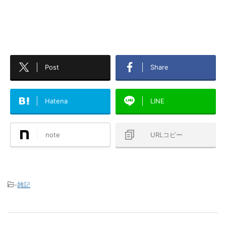
Post
Share
Hatena
LINE
note
URLコピー
-
雑記